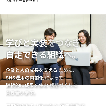
お知らせ一覧を見る
学びと実装
をつなぎ、
自走できる組織
へ。
企業と人の成長を支える
ために、
SNS運用の内製化
によって
継続的に成果を生む
状態づくりに
向き合います。