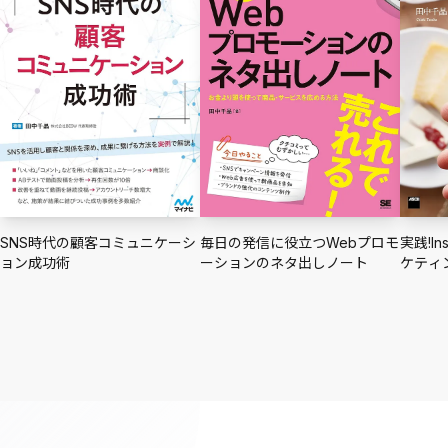
SNS時代の顧客コミュニケーシ
毎日の発信に役立つWebプロモ
実践!I
ョン成功術
ーションのネタ出しノート
ケティ