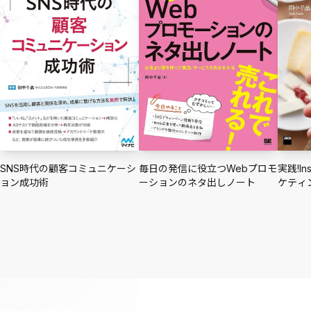
SNS時代の顧客コミュニケーシ
毎日の発信に役立つWebプロモ
実践!I
ョン成功術
ーションのネタ出しノート
ケティ