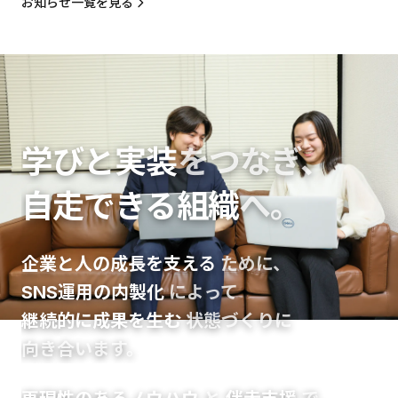
お知らせ一覧を見る
学びと実装
をつなぎ、
自走できる組織
へ。
企業と人の成長を支える
ために、
SNS運用の内製化
によって
継続的に成果を生む
状態づくりに
向き合います。